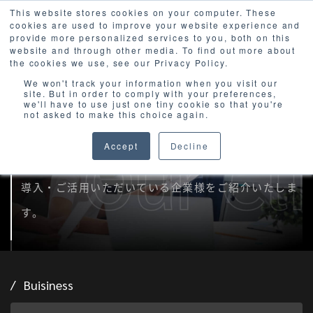
This website stores cookies on your computer. These
cookies are used to improve your website experience and
provide more personalized services to you, both on this
website and through other media. To find out more about
the cookies we use, see our Privacy Policy.
We won't track your information when you visit our
site. But in order to comply with your preferences,
we'll have to use just one tiny cookie so that you're
Our Clients
not asked to make this choice again.
Accept
Decline
実際にAironWorksを
導入・ご活用いただいている企業様をご紹介いたしま
す。
Buisiness