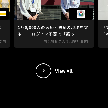
現
1万6,000人の医療・福祉の現場を守
『
る ——ログイン不要で「疑っ …
「
会社
社会福祉法人 聖隷福祉事業団
View All