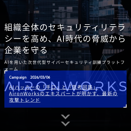
組織全体のセキュリティリテラ
シーを高め、
AI時代の脅威から
企業を守る
AIを用いた次世代型サイバーセキュリティ訓練プラットフ
ォーム
Campaign
2026/03/06
AIハッカーの「手口」と「思考回路」
AironWorksのエキスパートが明かす、最新の
攻撃トレンド