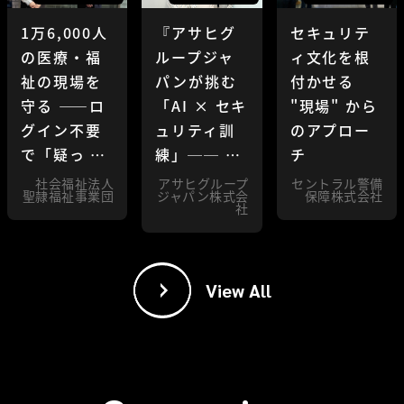
1万6,000人
『アサヒグ
セキュリテ
の医療・福
ループジャ
ィ文化を根
祉の現場を
パンが挑む
付かせる
守る ——ロ
「AI × セキ
"現場" から
グイン不要
ュリティ訓
のアプロー
で「疑っ …
練」── …
チ
社会福祉法人
アサヒグループ
セントラル警備
聖隷福祉事業団
ジャパン株式会
保障株式会社
社
View All