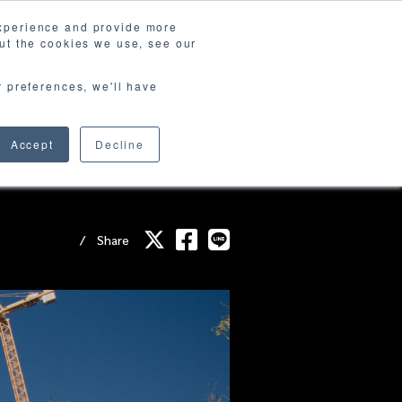
experience and provide more
ut the cookies we use, see our
ews & Blog
資料請求
Contact
r preferences, we'll have
Accept
Decline
Share