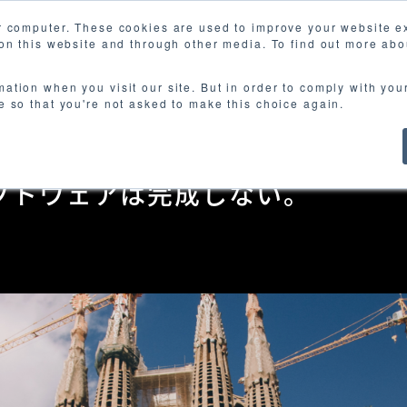
r computer. These cookies are used to improve your website 
 on this website and through other media. To find out more abo
ct
Works
About us
Event
E-books
N
mation when you visit our site. But in order to comply with you
ie so that you're not asked to make this choice again.
フトウェアは完成しない。