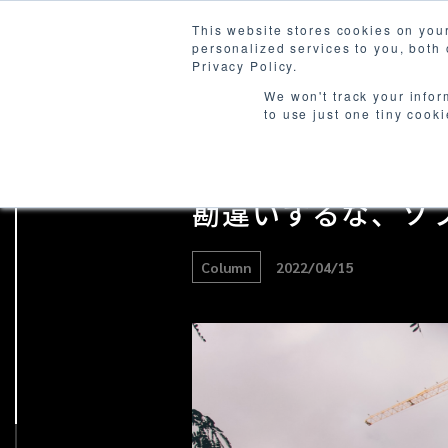
This website stores cookies on you
personalized services to you, both
Produ
Privacy Policy.
We won't track your infor
to use just one tiny cook
勘違いするな、ソ
Column
2022/04/15