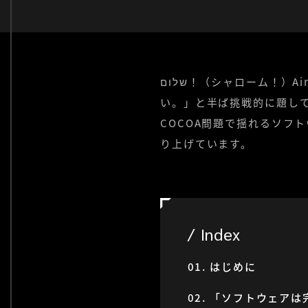
שלום！（シャローム！）AironWorks Marketing Teamです。今回は「勘違いするな、ソフトウェアは完成しな
い。」と半ば挑戦的に題し
COCOA問題で揺れるソフ
り上げています。
Index
はじめに
「ソフトウェアは