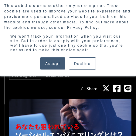
This website stores cookies on your computer. These
cookies are used to improve your website experience and
provide more personalized services to you, both on this
website and through other media. To find out more about
the cookies we use, see our Privacy Policy.
We won't track your information when you visit our
site. But in order to comply with your preferences,
we'll have to use just one tiny cookie so that you're
not asked to make this choice again.
【あなたも狙われている】ソーシャルエンジ
ニアリングとは？
Accept
Decline
For Beginner
2022/05/24
Share