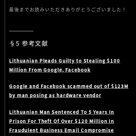
最後までお読みいただきありがとうございました！
§5 参考文献
Lithuanian Pleads Guilty to Stealing $100
Million From Google, Facebook
Google and Facebook scammed out of $123M
by man posing as hardware vendor
Lithuanian Man Sentenced To 5 Years In
Prison For Theft Of Over $120 Million In
Fraudulent Business Email Compromise