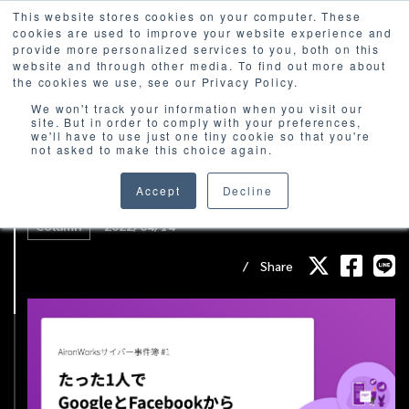
This website stores cookies on your computer. These
cookies are used to improve your website experience and
provide more personalized services to you, both on this
website and through other media. To find out more about
the cookies we use, see our Privacy Policy.
We won't track your information when you visit our
site. But in order to comply with your preferences,
we'll have to use just one tiny cookie so that you're
not asked to make this choice again.
たった1人でGoogleとFacebookから100億
円を騙し取った男
Accept
Decline
Column
2022/04/14
Share