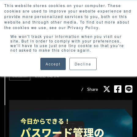
This website stores cookies on your computer. These
cookies are used to improve your website experience and
provide more personalized services to you, both on this
website and through other media. To find out more about
the cookies we use, see our Privacy Policy.
We won't track your information when you visit our
site. But in order to comply with your preferences,
we'll have to use just one tiny cookie so that you're
not asked to make this choice again.
【今日からできる！】パスワード管理のベス
トプラクティス
Accept
Decline
Column
2022/04/14
Share