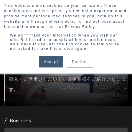
This website stores cookies on your computer. These
cookies are used to improve your website experience and
provide more personalized services to you, both on this
website and through other media. To find out more about
the cookies we use, see our Privacy Policy.
We won't track your information when you visit our
site. But in order to comply with your preferences,
we'll have to use just one tiny cookie so that you're
Our Clients
not asked to make this choice again.
Accept
Decline
実際にAironWorksを
導入・ご活用いただいている企業様をご紹介いたしま
す。
Buisiness