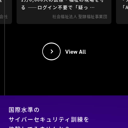
る ——ログイン不要で「疑っ …
「
会社
社会福祉法人 聖隷福祉事業団
View All
国際水準の
サイバーセキュリティ訓練を