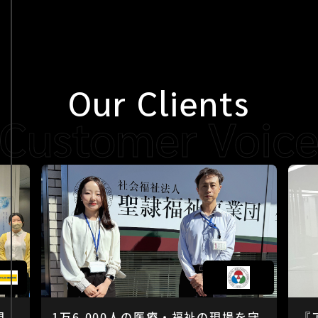
Our Clients
現
1万6,000人の医療・福祉の現場を守
『