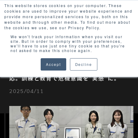
This website stores cookies on your computer. These
cookies are used to improve your website experience and
provide more personalized services to you, both on this
website and through other media. To find out more about
the cookies we use, see our Privacy Policy.
We won't track your information when you visit our
site. But in order to comply with your preferences,
we'll have to use just one tiny cookie so that you're
not asked to make this choice again.
Accept
Decline
自動車業界のセキュリティガイドラインに対
応。訓練と教育で危機意識を“実感”に。
2025/04/11