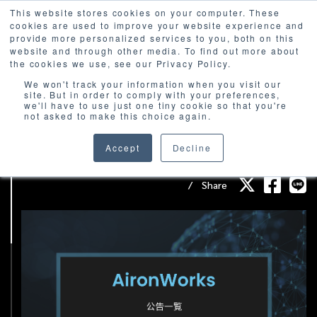
This website stores cookies on your computer. These
cookies are used to improve your website experience and
provide more personalized services to you, both on this
website and through other media. To find out more about
the cookies we use, see our Privacy Policy.
We won't track your information when you visit our
site. But in order to comply with your preferences,
we'll have to use just one tiny cookie so that you're
not asked to make this choice again.
AironWorks株式会社 公告一覧
Accept
Decline
Others
2021/08/02
Share