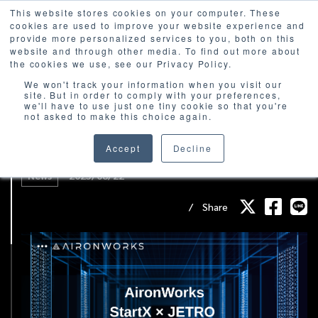
This website stores cookies on your computer. These
cookies are used to improve your website experience and
provide more personalized services to you, both on this
website and through other media. To find out more about
the cookies we use, see our Privacy Policy.
We won't track your information when you visit our
site. But in order to comply with your preferences,
we'll have to use just one tiny cookie so that you're
not asked to make this choice again.
AironWorks、StartX × JETROのアクセラ
プログラムに採択
Accept
Decline
News
2025/08/22
Share