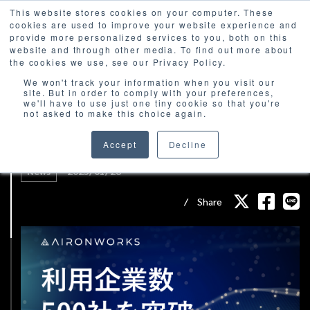
This website stores cookies on your computer. These
cookies are used to improve your website experience and
provide more personalized services to you, both on this
website and through other media. To find out more about
the cookies we use, see our Privacy Policy.
We won't track your information when you visit our
site. But in order to comply with your preferences,
we'll have to use just one tiny cookie so that you're
not asked to make this choice again.
AironWorksのAIセキュリティアウェアネス
プラットフォーム利用企業数500社を突破
Accept
Decline
News
2025/01/28
Share