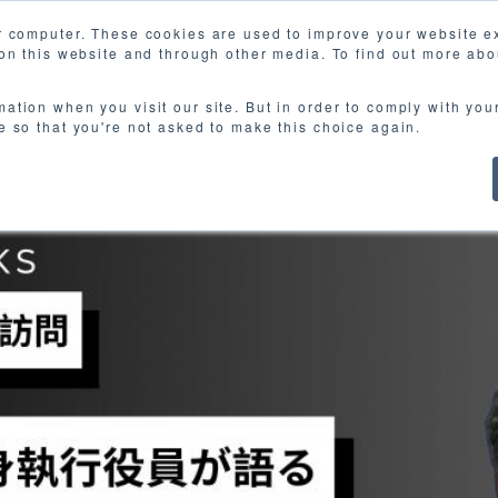
r computer. These cookies are used to improve your website 
 on this website and through other media. To find out more abo
ct
Works
About us
Event
E-books
N
mation when you visit our site. But in order to comply with you
ie so that you're not asked to make this choice again.