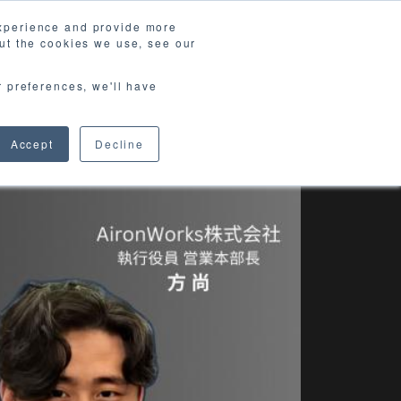
experience and provide more
ut the cookies we use, see our
ews & Blog
資料請求
Contact
r preferences, we'll have
Accept
Decline