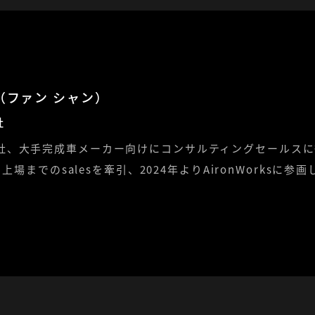
尚（ファン シャン）
社
社、大手完成車メーカー向けにコンサルティングセールスに
の上場までのsalesを牽引、2024年よりAironWorksに
。