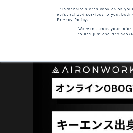
This website stores cookies on you
personalized services to you, both
Produ
Privacy Policy.
We won't track your infor
to use just one tiny cook