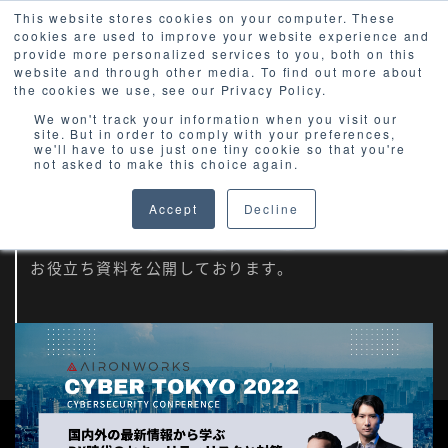
This website stores cookies on your computer. These
cookies are used to improve your website experience and
provide more personalized services to you, both on this
website and through other media. To find out more about
the cookies we use, see our Privacy Policy.
We won't track your information when you visit our
site. But in order to comply with your preferences,
we'll have to use just one tiny cookie so that you're
E-books
not asked to make this choice again.
Accept
Decline
最新のサイバーセキュリティに関する
お役立ち資料を公開しております。