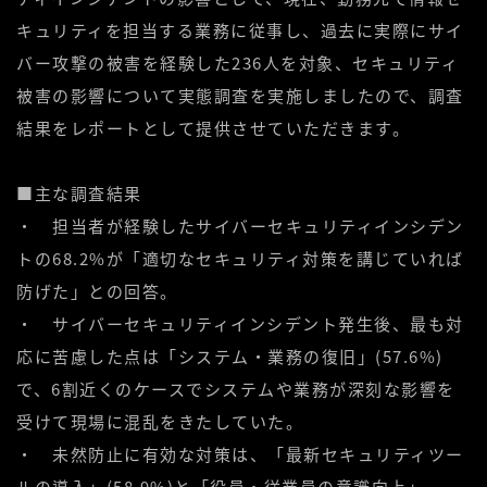
キュリティを担当する業務に従事し、過去に実際にサイ
バー攻撃の被害を経験した236人を対象
、セキュリティ
被害の影響について実態調査を実施しましたので、
調査
結果をレポートとして提供
させていただきます。
■主な調査結果
・
担当者が経験したサイバーセキュリティ
インシデン
トの68.2%が「適切なセキュリティ対策を講じていれば
防げた」との回答
。
・
サイバーセキュリティインシデント発生後、最も対
応に苦慮した点は「システム・業務の復旧」(57.6%)
で、6割近くのケースでシステムや業務が深刻な影響を
受けて現場に混乱をきたしていた
。
・
未然防止に有効な対策は、「最新セキュリティツー
ルの導入」(58.9%)と「役員・従業員の意識向上」