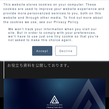
This website stores cookies on your computer. These
cookies are used to improve your website experience and
provide more personalized services to you, both on this
website and through other media. To find out more about
the cookies we use, see our Privacy Policy.
We won't track your information when you visit our
site. But in order to comply with your preferences,
we'll have to use just one tiny cookie so that you're
E-books
not asked to make this choice again.
Accept
Decline
最新のサイバーセキュリティに関する
お役立ち資料を公開しております。