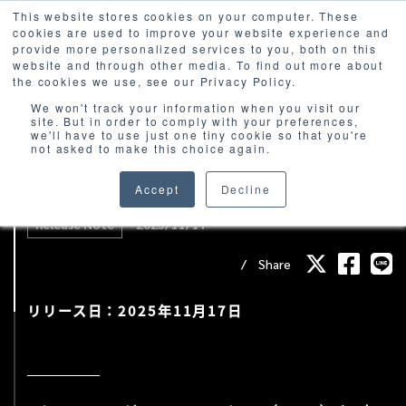
This website stores cookies on your computer. These
cookies are used to improve your website experience and
provide more personalized services to you, both on this
website and through other media. To find out more about
the cookies we use, see our Privacy Policy.
We won't track your information when you visit our
site. But in order to comply with your preferences,
we'll have to use just one tiny cookie so that you're
not asked to make this choice again.
Direct Mail Integration（DMI）によるメ
ール送信が可能に
Accept
Decline
Release Note
2025/11/17
Share
リリース日：2025年11月17日