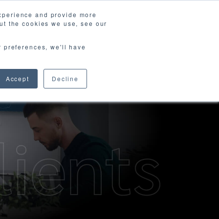
experience and provide more
ut the cookies we use, see our
ews & Blog
資料請求
Contact
r preferences, we'll have
Accept
Decline