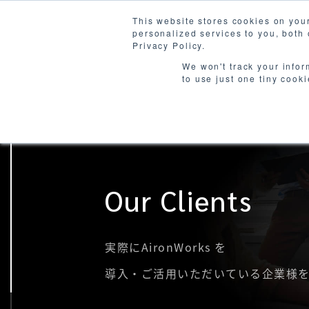
This website stores cookies on you
personalized services to you, both
Produ
Privacy Policy.
We won't track your infor
to use just one tiny cook
Our Clients
実際にAironWorks を
導入・ご活用いただいている企業様