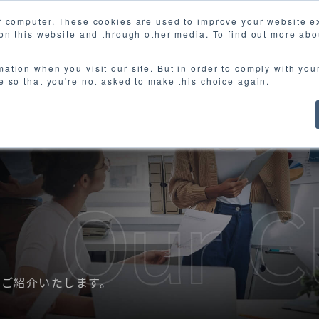
r computer. These cookies are used to improve your website 
 on this website and through other media. To find out more abo
ct
Works
About us
Event
E-books
N
mation when you visit our site. But in order to comply with you
ie so that you're not asked to make this choice again.
をご紹介いたします。