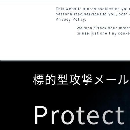
This website stores cookies on you
personalized services to you, both
Produ
Privacy Policy.
We won't track your infor
to use just one tiny cook
Core Product
標的型攻撃メール
Protect