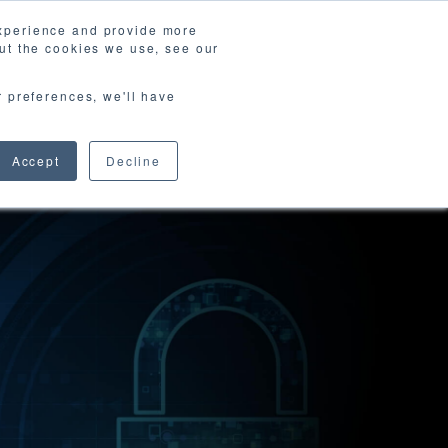
experience and provide more
ut the cookies we use, see our
ews & Blog
資料請求
Contact
r preferences, we'll have
Accept
Decline