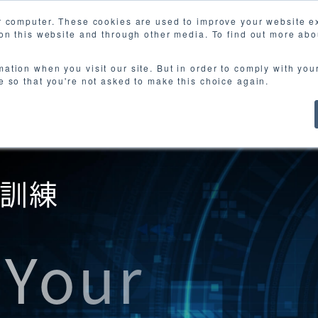
r computer. These cookies are used to improve your website 
 on this website and through other media. To find out more abo
ct
Works
About us
Event
E-books
N
mation when you visit our site. But in order to comply with you
ie so that you're not asked to make this choice again.
訓練
 Your